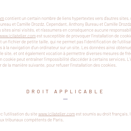
com
contient un certain nombre de liens hypertextes vers d’autres sites,
Bureau et Camille Drozdz. Cependant, Anthony Bureau et Camille Drozdz n
s sites ainsi visités, et n’assumera en conséquence aucune responsabili
www.icilatelier.com
est susceptible de provoquer l’installation de cookie
t un fichier de petite taille, qui ne permet pas l’identification de l’utili
s à la navigation d’un ordinateur sur un site. Les données ainsi obtenues
r le site, et ont également vocation à permettre diverses mesures de fr
un cookie peut entraîner l’impossibilité d’accéder à certains services. L’
 de la manière suivante, pour refuser l’installation des cookies.
DROIT APPLICABLE
c l’utilisation du site
www.icilatelier.com
est soumis au droit français. Il
 aux tribunaux compétents de Paris.