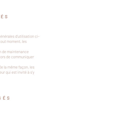
S
É
S
énérales d’utilisation ci-
 tout moment, les
son de maintenance
 alors de communiquer
De la même façon, les
r qui est invité à s’y
S
É
S