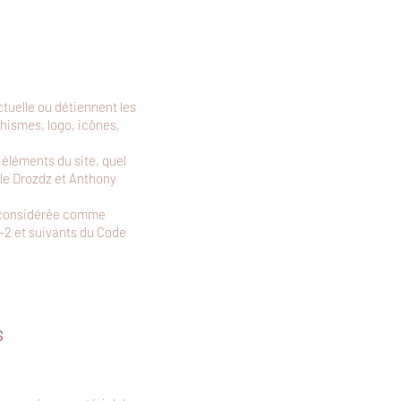
ctuelle ou détiennent les
phismes, logo, icônes,
 éléments du site, quel
ille Drozdz et Anthony
ra considérée comme
-2 et suivants du Code
S