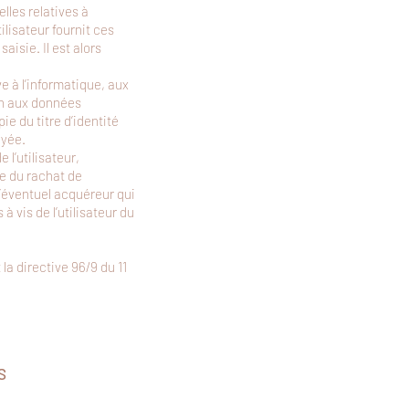
lles relatives à
tilisateur fournit ces
isie. Il est alors
ve à l’informatique, aux
ion aux données
e du titre d’identité
oyée.
e l’utilisateur,
e du rachat de
l’éventuel acquéreur qui
 vis de l’utilisateur du
la directive 96/9 du 11
S