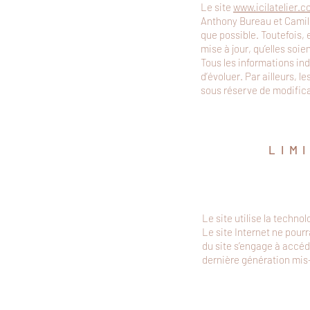
Le site
www.icilatelier.
Anthony Bureau et Camille
que possible. Toutefois,
mise à jour, qu’elles soie
Tous les informations ind
d’évoluer. Par ailleurs, l
sous réserve de modifica
LIM
Le site utilise la techno
Le site Internet ne pourr
du site s’engage à accéd
dernière génération mis-