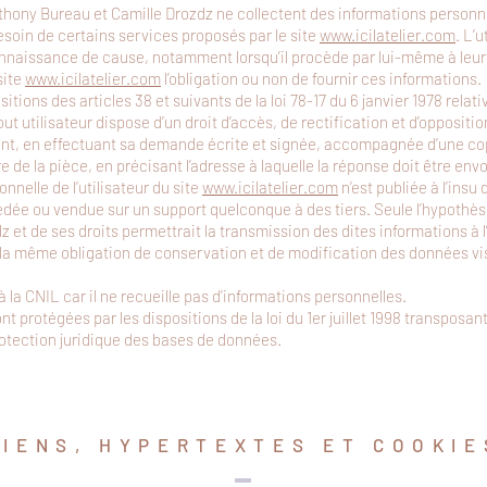
thony Bureau et Camille Drozdz ne collectent des informations personne
 besoin de certains services proposés par le site
www.icilatelier.com
. L’u
nnaissance de cause, notamment lorsqu’il procède par lui-même à leur sa
site
www.icilatelier.com
l’obligation ou non de fournir ces informations.
ions des articles 38 et suivants de la loi 78-17 du 6 janvier 1978 relati
tout utilisateur dispose d’un droit d’accès, de rectification et d’opposit
nt, en effectuant sa demande écrite et signée, accompagnée d’une copi
re de la pièce, en précisant l’adresse à laquelle la réponse doit être env
nelle de l’utilisateur du site
www.icilatelier.com
n’est publiée à l’insu d
dée ou vendue sur un support quelconque à des tiers. Seule l’hypothès
dz et de ses droits permettrait la transmission des dites informations à 
 la même obligation de conservation et de modification des données vis à
à la CNIL car il ne recueille pas d’informations personnelles.
 protégées par les dispositions de la loi du 1er juillet 1998 transposant 
rotection juridique des bases de données.
LIENS, HYPERTEXTES ET COOKIE