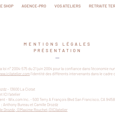
LE SHOP
AGENCE-PRO
VOS ATELIERS
RETRAITE TE
MENTIONS
LÉGALES
PRÉSENTATION
e la loi n° 2004-575 du 21 juin 2004 pour la confiance dans l’économie nu
ww.icilatelier.com
l’identité des différents intervenants dans le cadre d
ozdz - 13600 La Ciotat
ICI l'atelier
nt - Wix.com Inc. - 500 Terry A François Blvd San Francisco, CA 9415
 : Anthony Bureau et Camille Drozdz
le Drozdz,
©
Maxime Rouchet,
©ICI
latelier