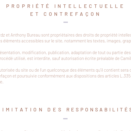
PROPRIÉTÉ INTELLECTUELLE
ET CONTREFAÇON
zdz et Anthony Bureau sont propriétaires des droits de propriété intelle
les éléments accessibles sur le site, notamment les textes, images, gra
ésentation, modification, publication, adaptation de tout ou partie des
rocédé utilisé, est interdite, sauf autorisation écrite préalable de Cam
utorisée du site ou de l’un quelconque des éléments qu’il contient se
efaçon et poursuivie conformément aux dispositions des articles L.335
e.
LIMITATION DES
RESPONSABILITÉ