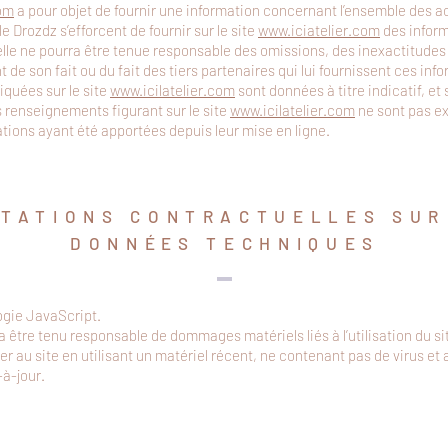
com
a pour objet de fournir une information concernant l’ensemble des act
 Drozdz s’efforcent de fournir sur le site
www.iciatelier.com
des inform
 elle ne pourra être tenue responsable des omissions, des inexactitudes
nt de son fait ou du fait des tiers partenaires qui lui fournissent ces inf
iquées sur le site
www.icilatelier.com
sont données à titre indicatif, et
es renseignements figurant sur le site
www.icilatelier.com
ne sont pas ex
tions ayant été apportées depuis leur mise en ligne.
ITATIONS CONTRACTUELLES SUR
DONN
É
ES TECHNIQUES
logie JavaScript.
a être tenu responsable de dommages matériels liés à l’utilisation du site
er au site en utilisant un matériel récent, ne contenant pas de virus et
à-jour.