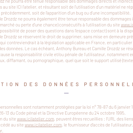
zdz ne pourra être tenue responsable des dommages directs et indirect
cès au site ICI l'atelier, et résultant soit de l’utilisation d’un matériel ne 
 précédemment, soit de l’apparition d’un bug ou d’une incompatibilité.
le Drozdz ne pourra également être tenue responsable des dommages in
marché ou perte d’une chance) consécutifs à l’utilisation du site
www.ic
possibilité de poser des questions dans l’espace contact) sont à la dispo
e Drozdz se réservent le droit de supprimer, sans mise en demeure pré
i contreviendrait à la législation applicable en France, en particulier
n des données. Le cas échéant, Anthony Bureau et Camille Drozdz se ré
cause la responsabilité civile et/ou pénale de l’utilisateur, notamment
eux, diffamant, ou pornographique, quel que soit le support utilisé (text
STION DES DONNÉES PERSONNEL
rsonnelles sont notamment protégées par la loi n° 78-87 du 6 janvier 19
 226-13 du Code pénal et la Directive Européenne du 24 octobre 1995.
on du site
www.icilatelier.com
, peuvent êtres recueillies : l’URL des lien
accédé au site
www.icilatelier.com
, le fournisseur d’accès de l’utilisateu
ur.