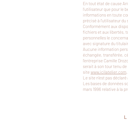
En tout état de cause An
l’utilisateur que pour le
informations en toute co
précisé à l’utilisateur du 
Conformément aux disposit
fichiers et aux libertés, 
personnelles le concerna
avec signature du titulai
Aucune information person
échangée, transférée, cé
l'entreprise Camille Droz
serait à son tour tenu de
site
www.icilatelier.com
.
Le site n’est pas déclaré 
Les bases de données sont
mars 1996 relative à la p