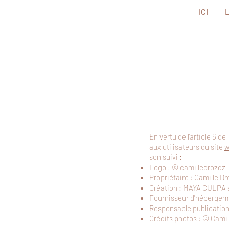
ICI
En vertu de l’article 6 d
aux utilisateurs du site
w
son suivi :
Logo : © camilledrozdz
Propriétaire : Camille Dr
Création : MAYA CULPA et 
Fournisseur d'hébergeme
Responsable publication
Crédits photos : ©
Camil