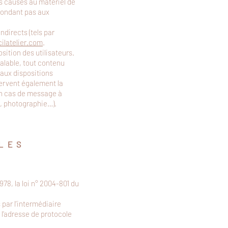
s causés au matériel de
répondant pas aux
directs (tels par
ilatelier.com
.
sition des utilisateurs.
alable, tout contenu
 aux dispositions
servent également la
 en cas de message à
e, photographie…).
LES
78, la loi n° 2004-801 du
s par l’intermédiaire
r, l’adresse de protocole