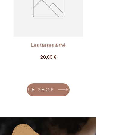
Les tasses à thé
Prix
20,00 €
LE SHOP