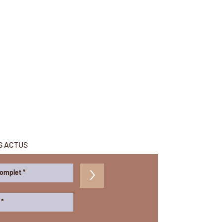
s émaux prévus pour le contact
n est conseillé, leur passage au
 sont déconseillés.
 stock, il sera expédié sous 4
 est signalé disponible à la
ous falloir jusqu'à 3 semaines
 selon nos modèles.
S ACTUS
>