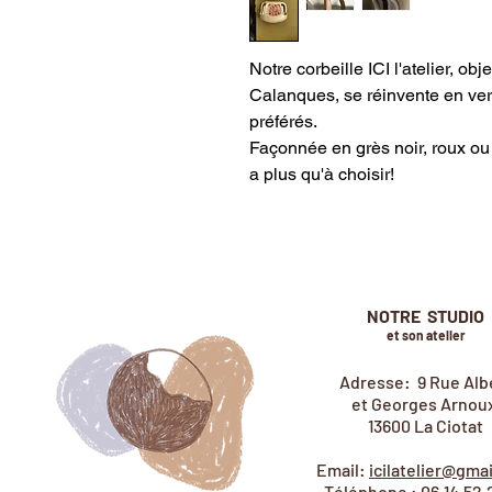
Notre corbeille ICI l'atelier, ob
Calanques, se réinvente en vers
préférés.
Façonnée en grès noir, roux ou 
a plus qu'à choisir!
NOTRE STUDIO
et son atelier
Adresse: 9 Rue Alb
et Georges Arnoux
13600 La Ciotat
Email:
icilatelier@gma
Téléphone : 06.14.52.