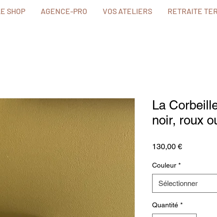
LE SHOP
AGENCE-PRO
VOS ATELIERS
RETRAITE TE
La Corbeill
noir, roux 
Prix
130,00 €
Couleur
*
Sélectionner
Quantité
*