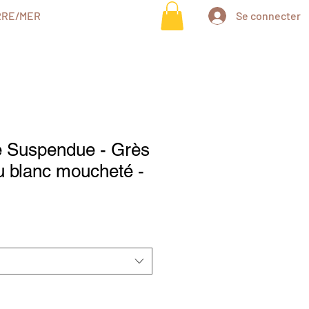
RRE/MER
Se connecter
e Suspendue - Grès
ou blanc moucheté -