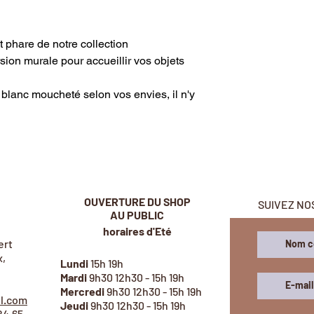
moucheté), avec de
alimentaire.
Leur lavage à la mai
jet phare de notre collection
four et micro-ondes
ion murale pour accueillir vos objets
Si un produit est en
blanc moucheté selon vos envies, il n'y
jours, si un produit
commande, il peut n
pour son façonnage
OUVERTURE DU SHOP
SUIVEZ NO
AU PUBLIC
horaires d'Eté
ert
,
Lundi
1
5h 19h
Mardi
9h30 12h30 - 15h 19h
Mercredi
9h30 12h30 - 15h 19h
il.com
Jeudi
9h30 12h30 - 15h 19h
24.65